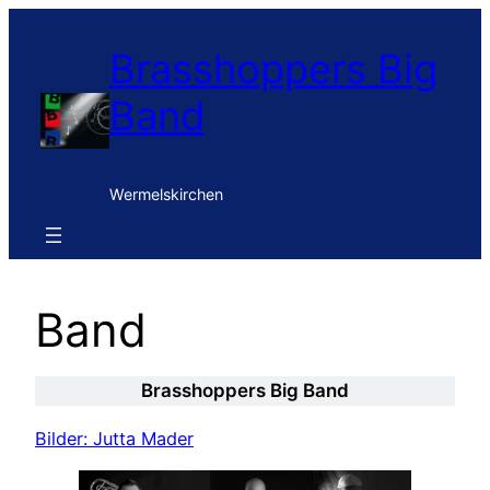
Zum
Inhalt
Brasshoppers Big
springen
Band
Wermelskirchen
Band
Brasshoppers Big Band
Bilder: Jutta Mader